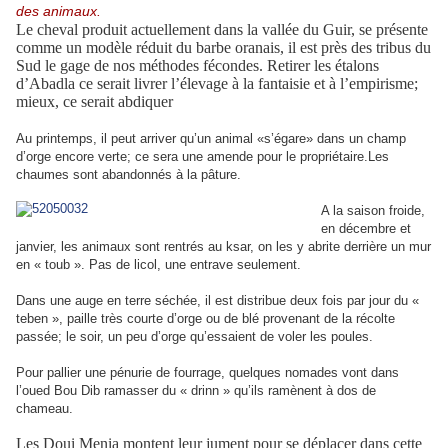
des animaux.
Le cheval produit actuellement dans la vallée du Guir, se présente
comme un modèle réduit du barbe oranais, il est près des tribus du
Sud le gage de nos méthodes fécondes. Retirer les étalons
d’Abadla ce serait livrer l’élevage à la fantaisie et à l’empirisme;
mieux, ce serait abdiquer
Au printemps, il peut arriver qu’un animal «s’égare» dans un champ
d’orge encore verte; ce sera une amende pour le propriétaire.Les
chaumes sont abandonnés à la pâture.
A la saison froide,
en décembre et
janvier, les animaux sont rentrés au ksar, on les y abrite derrière un mur
en « toub ». Pas de licol, une entrave seulement.
Dans une auge en terre séchée, il est distribue deux fois par jour du «
teben », paille très courte d’orge ou de blé provenant de la récolte
passée; le soir, un peu d’orge qu’essaient de voler les poules.
Pour pallier une pénurie de fourrage, quelques nomades vont dans
l’oued Bou Dib ramasser du « drinn » qu’ils ramènent à dos de
chameau.
Les Doui Menia montent leur jument pour se déplacer dans cette