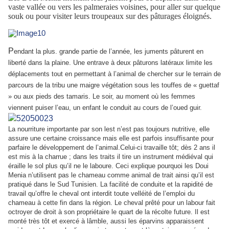
vaste vallée ou vers les palmeraies voisines, pour aller sur quelque
souk ou pour visiter leurs troupeaux sur des pâturages éloignés.
P
endant la plus. grande partie de
l’année, les juments pâturent en
liberté dans la plaine. Une entrave à deux pâturons latéraux limite les
déplacements tout en permettant à l’animal de chercher sur le terrain de
parcours de la tribu une maigre végétation sous les touffes de « guettaf
» ou aux pieds des tamaris. Le soir, au moment où les femmes
viennent puiser l’eau, un enfant le conduit au cours de l’oued guir.
La nourriture importante par son lest n’est pas toujours nutritive, elle
assure une certaine croissance mais elle est parfois insuffisante pour
parfaire le développement de l’animal.
Celui-ci travaille tôt; dès 2 ans il
est mis à la charrue ; dans les traits il tire un instrument médiéval
qui
éraille le sol plus qu’il ne le laboure. Ceci explique pourquoi les Doui
Menia n’utilisent pas
le chameau comme animal de trait ainsi qu’il est
pratiqué dans le Sud Tunisien. La facilité de conduite et la rapidité de
travail qu’offre le cheval ont interdit toute velléité de l’emploi du
chameau à cette fin dans la région. Le cheval prêté pour un labour fait
octroyer de droit à son propriétaire le quart de la récolte future. Il est
monté très tôt et exercé à lâmble, aussi les éparvins apparaissent