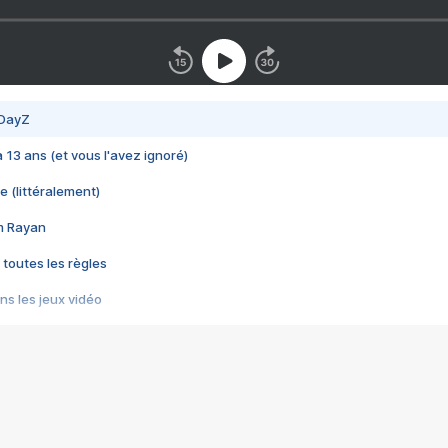
 DayZ
 a 13 ans (et vous l'avez ignoré)
e (littéralement)
im Rayan
 toutes les règles
s les jeux vidéo
us choquant de Rockstar ? - Le scandale BULLY
e plus moche de Steam
du RÊVE tourne au CAUCHEMAR
pendant 8 heures