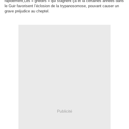
rapidement,Les « ghedirs » qui stagnent ça et là certaines années dans
le Guir favorisent l’éclosion de la trypanosomose, pouvant causer un
grave préjudice au cheptel.
Publicité