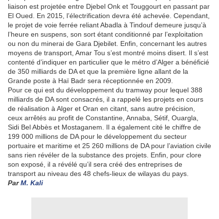
liaison est projetée entre Djebel Onk et Touggourt en passant par
El Oued. En 2015, l’électrification devra été achevée. Cependant,
le projet de voie ferrée reliant Abadla à Tindouf demeure jusqu’à
l’heure en suspens, son sort étant conditionné par l’exploitation
ou non du minerai de Gara Djebilet. Enfin, concernant les autres
moyens de transport, Amar Tou s’est montré moins disert. Il s’est
contenté d’indiquer en particulier que le métro d’Alger a bénéficié
de 350 milliards de DA et que la première ligne allant de la
Grande poste à Haï Badr sera réceptionnée en 2009.
Pour ce qui est du développement du tramway pour lequel 388
milliards de DA sont consacrés, il a rappelé les projets en cours
de réalisation à Alger et Oran en citant, sans autre précision,
ceux arrêtés au profit de Constantine, Annaba, Sétif, Ouargla,
Sidi Bel Abbès et Mostaganem. Il a également cité le chiffre de
199 000 millions de DA pour le développement du secteur
portuaire et maritime et 25 260 millions de DA pour l’aviation civile
sans rien révéler de la substance des projets. Enfin, pour clore
son exposé, il a révélé qu’il sera créé des entreprises de
transport au niveau des 48 chefs-lieux de wilayas du pays.
Par
M. Kali