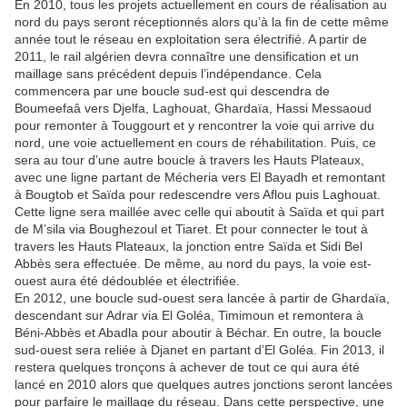
En 2010, tous les projets actuellement en cours de réalisation au
nord du pays seront réceptionnés alors qu’à la fin de cette même
année tout le réseau en exploitation sera électrifié. A partir de
2011, le rail algérien devra connaître une densification et un
maillage sans précédent depuis l’indépendance. Cela
commencera par une boucle sud-est qui descendra de
Boumeefaâ vers Djelfa, Laghouat, Ghardaïa, Hassi Messaoud
pour remonter à Touggourt et y rencontrer la voie qui arrive du
nord, une voie actuellement en cours de réhabilitation. Puis, ce
sera au tour d’une autre boucle à travers les Hauts Plateaux,
avec une ligne partant de Mécheria vers El Bayadh et remontant
à Bougtob et Saïda pour redescendre vers Aflou puis Laghouat.
Cette ligne sera maillée avec celle qui aboutit à Saïda et qui part
de M’sila via Boughezoul et Tiaret. Et pour connecter le tout à
travers les Hauts Plateaux, la jonction entre Saïda et Sidi Bel
Abbès sera effectuée. De même, au nord du pays, la voie est-
ouest aura été dédoublée et électrifiée.
En 2012, une boucle sud-ouest sera lancée à partir de Ghardaïa,
descendant sur Adrar via El Goléa, Timimoun et remontera à
Béni-Abbès et Abadla pour aboutir à Béchar. En outre, la boucle
sud-ouest sera reliée à Djanet en partant d’El Goléa. Fin 2013, il
restera quelques tronçons à achever de tout ce qui aura été
lancé en 2010 alors que quelques autres jonctions seront lancées
pour parfaire le maillage du réseau. Dans cette perspective, une