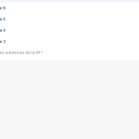
e 6
e 5
e 4
e 3
s créatrices de la VF !
e 2
e 1
e Mektoub My Love arrive enfin ! Rencontre avec Shaïn Boumedine et Sal
i : après Toni en famille
elle réalise le bouleversant Dites lui que je l'aime
ais ! Rencontre autour de Vie privée de Rebecca Zlotowski
 de Marguerite, Grave... Rencontre avec Ella Rumpf