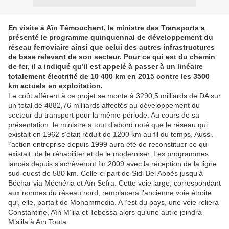
En visite à Aïn Témouchent, le ministre des Transports a
présenté le programme quinquennal de développement du
réseau ferroviaire ainsi que celui des autres infrastructures
de base relevant de son secteur. Pour ce qui est du chemin
de fer, il a indiqué qu’il est appelé à passer à un linéaire
totalement électrifié de 10 400 km en 2015 contre les 3500
km actuels en exploitation.
Le coût afférent à ce projet se monte à 3290,5 milliards de DA sur
un total de 4882,76 milliards affectés au développement du
secteur du transport pour la même période. Au cours de sa
présentation, le ministre a tout d’abord noté que le réseau qui
existait en 1962 s’était réduit de 1200 km au fil du temps. Aussi,
l’action entreprise depuis 1999 aura été de reconstituer ce qui
existait, de le réhabiliter et de le moderniser. Les programmes
lancés depuis s’achèveront fin 2009 avec la réception de la ligne
sud-ouest de 580 km. Celle-ci part de Sidi Bel Abbès jusqu’à
Béchar via Méchéria et Aïn Sefra. Cette voie large, correspondant
aux normes du réseau nord, remplacera l’ancienne voie étroite
qui, elle, partait de Mohammedia. A l’est du pays, une voie reliera
Constantine, Aïn M’lila et Tebessa alors qu’une autre joindra
M’slila à Aïn Touta.